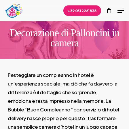
Skip
Men
+39 031 2261838
to
Close
main
Menu
content
Decorazione di Palloncini in
camera
Festeggiare un compleanno in hotel è
un’esperienza speciale, ma ciò che fa davvero la
differenza è il dettaglio che sorprende,
emoziona e resta impresso nella memoria. La
Bubble “Buon Compleanno” con servizio di hotel
delivery nasce proprio per questo: trasformare
una semplice camera d’hotel in un luogo capace