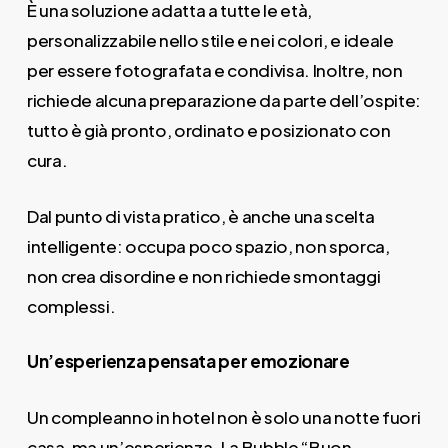
È una soluzione adatta a tutte le età,
personalizzabile nello stile e nei colori, e ideale
per essere fotografata e condivisa. Inoltre, non
richiede alcuna preparazione da parte dell’ospite:
tutto è già pronto, ordinato e posizionato con
cura.
Dal punto di vista pratico, è anche una scelta
intelligente: occupa poco spazio, non sporca,
non crea disordine e non richiede smontaggi
complessi.
Un’esperienza pensata per emozionare
Un compleanno in hotel non è solo una notte fuori
casa, ma un’esperienza. La Bubble “Buon