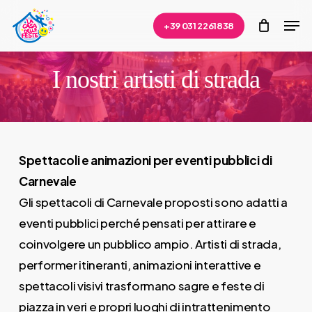
Skip
Men
+39 031 2261838
to
Close
main
Menu
content
I nostri artisti di strada
Spettacoli e animazioni per eventi pubblici di
Carnevale
Gli spettacoli di Carnevale proposti sono adatti a
eventi pubblici perché pensati per attirare e
coinvolgere un pubblico ampio. Artisti di strada,
performer itineranti, animazioni interattive e
spettacoli visivi trasformano sagre e feste di
piazza in veri e propri luoghi di intrattenimento