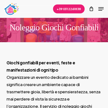
Skip
Men
+39 031 2261838
to
Close
main
Menu
content
Noleggio Giochi Gonfiabili
Giochi gonfiabili per eventi, feste e
manifestazioni di ogni tipo
Organizzare un evento dedicato ai bambini
significa creare un ambiente capace di
trasmettere gioia, libertà e spensieratezza, senza
mai perdere di vista la sicurezza e
l’organizzazione. Il servizio di noleggio giochi