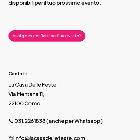
disponibili per il tuo prossimo evento.
Vuoi giochi gonfiabili per il tuo evento?
Contatti:
La Casa Delle Feste
Via Mentana 11,
22100 Como
📞
031.2261838 ( anche per Wha
tsapp )
📨
info@lacasadellefeste.com