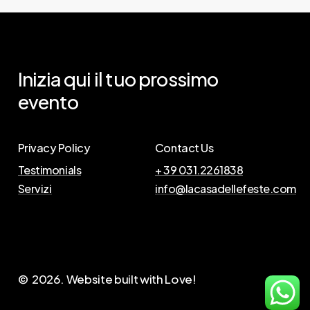
Inizia
qui
il
tuo
prossimo
evento
Privacy Policy
Contact Us
Testimonials
+ 39 031.2261838
Servizi
info@lacasadellefeste.com
©
2026
. Website built with Love!
S
c
r
i
v
i
c
i
!