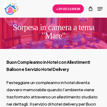
Skip
Men
+39 031 2261838
to
Close
main
Menu
content
Sorpesa in camera a tema
"Mare"
Buon Compleanno in Hotel con Allestimenti
Balloon e Servizio Hotel Delivery
Festeggiare un compleanno in hotel diventa
davvero memorabile quando l’ambiente viene
trasformato attraverso un allestimento studiato
nei dettagli. Il servizio di hotel delivery per Buon