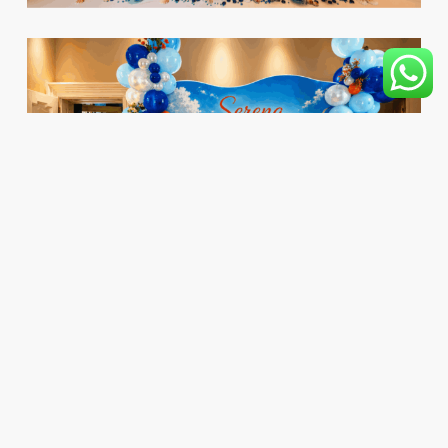
Scegli il tuo tema preferito e noi ti allestiremo la tua camera
d'albergo