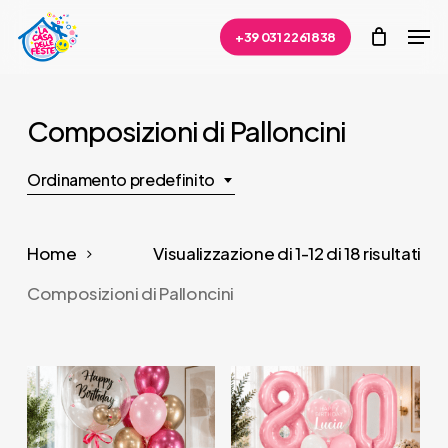
Skip
Men
+39 031 2261838
to
Close
main
Menu
content
Composizioni di Palloncini
Ordinamento predefinito
Home
Visualizzazione di 1-12 di 18 risultati
Composizioni di Palloncini