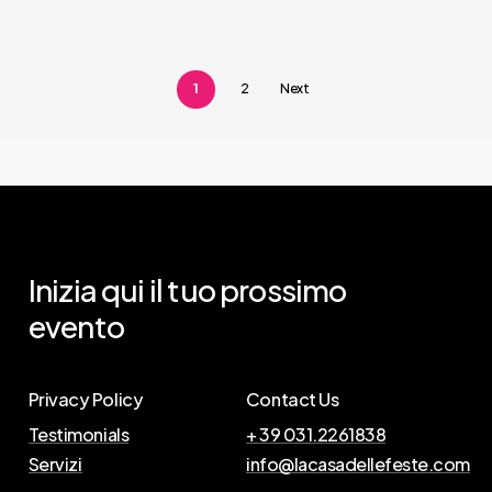
più
più
varianti.
varianti.
Le
Le
1
2
Next
opzioni
opzioni
possono
possono
essere
essere
scelte
scelte
nella
nella
pagina
pagina
Inizia
qui
il
tuo
prossimo
del
del
evento
prodotto
prodotto
Privacy Policy
Contact Us
Testimonials
+ 39 031.2261838
Servizi
info@lacasadellefeste.com