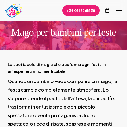
Skip
Men
+39 031 2261838
to
Close
main
Menu
content
Mago per bambini per feste
Lo spettacolo di magia che trasforma ogni festa in
un’esperienza indimenticabile
Quando un bambino vede comparire un mago, la
festa cambia completamente atmosfera. Lo
stupore prende il posto dell’attesa, la curiosità si
trasforma in entusiasmo e ogni piccolo
spettatore diventa protagonista di uno
spettacolo ricco di risate, sorprese e momenti