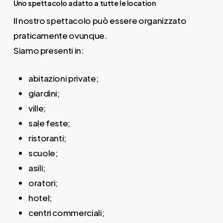
Uno spettacolo adatto a tutte le location
Il nostro spettacolo può essere organizzato
praticamente ovunque.
Siamo presenti in:
abitazioni private;
giardini;
ville;
sale feste;
ristoranti;
scuole;
asili;
oratori;
hotel;
centri commerciali;