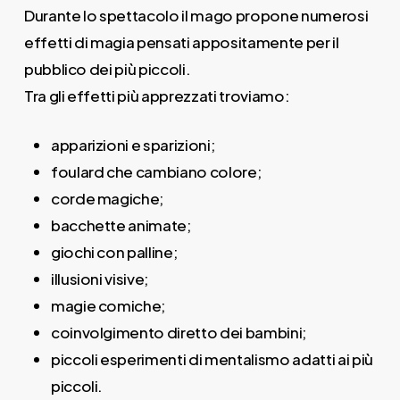
Durante lo spettacolo il mago propone numerosi
effetti di magia pensati appositamente per il
pubblico dei più piccoli.
Tra gli effetti più apprezzati troviamo:
apparizioni e sparizioni;
foulard che cambiano colore;
corde magiche;
bacchette animate;
giochi con palline;
illusioni visive;
magie comiche;
coinvolgimento diretto dei bambini;
piccoli esperimenti di mentalismo adatti ai più
piccoli.