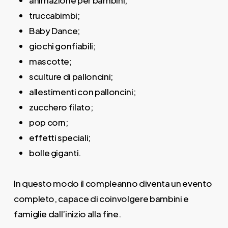
animazione per bambini;
truccabimbi;
Baby Dance;
giochi gonfiabili;
mascotte;
sculture di palloncini;
allestimenti con palloncini;
zucchero filato;
pop corn;
effetti speciali;
bolle giganti.
In questo modo il compleanno diventa un evento
completo, capace di coinvolgere bambini e
famiglie dall’inizio alla fine.