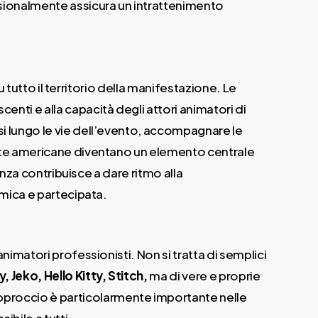
ssionalmente assicura un intrattenimento
u tutto il territorio della manifestazione. Le
nti e alla capacità degli attori animatori di
i lungo le vie dell’evento, accompagnare le
otte americane diventano un elemento centrale
enza contribuisce a dare ritmo alla
amica e partecipata.
imatori professionisti. Non si tratta di semplici
 Jeko, Hello Kitty, Stitch,
ma di vere e proprie
proccio è particolarmente importante nelle