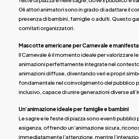
feste di piazza e nelle sagre, dove il pubblico è 
Gli attori animatori sono in grado di adattare il
presenza di bambini, famiglie o adulti. Questo ga
comitati organizzatori.
Mascotte americane per Carnevale e manifesta
Il Carnevale è il momento ideale per valorizzare 
animazioni perfettamente integrate nel contesto
animazioni diffuse, diventando veri e propri sim
fondamentale nel coinvolgimento del pubblico più 
inclusivo, capace di unire generazioni diverse all
Un’animazione ideale per famiglie e bambini
Le sagre e le feste di piazza sono eventi pubbli
esigenza, offrendo un’animazione sicura, riconosci
immediatamente l’attenzione, mentre l’interazion