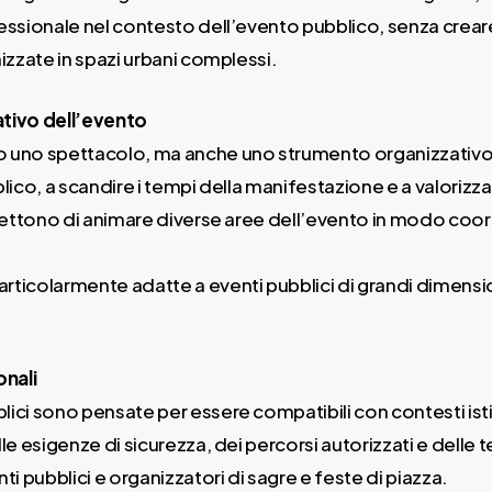
ssionale nel contesto dell’evento pubblico, senza creare 
zzate in spazi urbani complessi.
tivo dell’evento
no spettacolo, ma anche uno strumento organizzativo per g
ico, a scandire i tempi della manifestazione e a valorizz
mettono di animare diverse aree dell’evento in modo coo
ticolarmente adatte a eventi pubblici di grandi dimensi
onali
i sono pensate per essere compatibili con contesti istit
e esigenze di sicurezza, dei percorsi autorizzati e delle
 pubblici e organizzatori di sagre e feste di piazza.