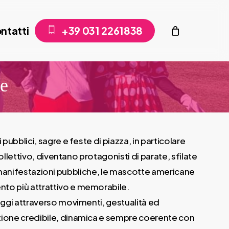
ntatti
+
3
9
0
3
1
2
2
6
1
8
3
8
ne
bblici, sagre e feste di piazza, in particolare
llettivo, diventano protagonisti di parate, sfilate
di manifestazioni pubbliche, le mascotte americane
to più attrattivo e memorabile.
aggi attraverso movimenti, gestualità ed
zione credibile, dinamica e sempre coerente con