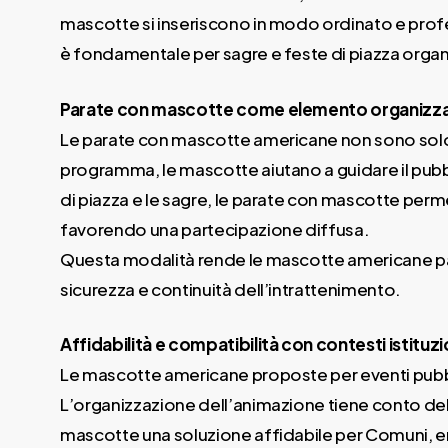
mascotte si inseriscono in modo ordinato e profe
è fondamentale per sagre e feste di piazza organi
Parate con mascotte come elemento organizza
Le parate con mascotte americane non sono solo u
programma, le mascotte aiutano a guidare il pubbl
di piazza e le sagre, le parate con mascotte per
favorendo una partecipazione diffusa.
Questa modalità rende le mascotte americane par
sicurezza e continuità dell’intrattenimento.
Affidabilità e compatibilità con contesti istituzi
Le mascotte americane proposte per eventi pubblic
L’organizzazione dell’animazione tiene conto dell
mascotte una soluzione affidabile per Comuni, enti