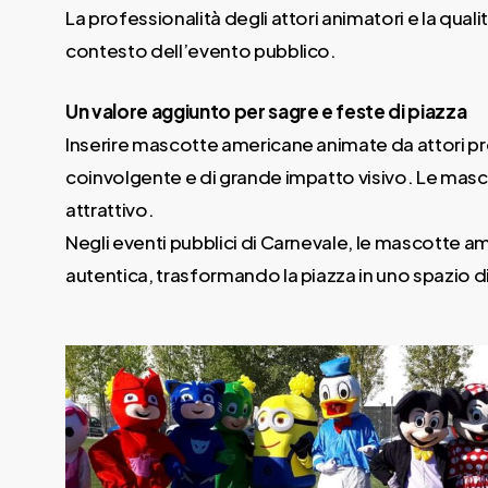
La professionalità degli attori animatori e la qu
contesto dell’evento pubblico.
Un valore aggiunto per sagre e feste di piazza
Inserire mascotte americane animate da attori profe
coinvolgente e di grande impatto visivo. Le masco
attrattivo.
Negli eventi pubblici di Carnevale, le mascotte a
autentica, trasformando la piazza in uno spazio d
mascotte-
americane-
animate-
eventi-