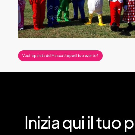
bambini-
feste-
di-
piazza
Vuoi la parata del Mascotte per il tuo evento?
Inizia
qui
il
tuo
p