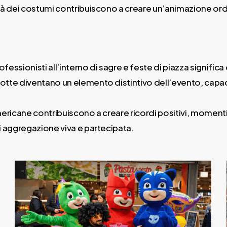
alità dei costumi contribuiscono a creare un’animazione o
ssionisti all’interno di sagre e feste di piazza significa 
tte diventano un elemento distintivo dell’evento, capace 
mericane contribuiscono a creare ricordi positivi, moment
i aggregazione viva e partecipata.
parata-
mascotte-
americane-
eventi-