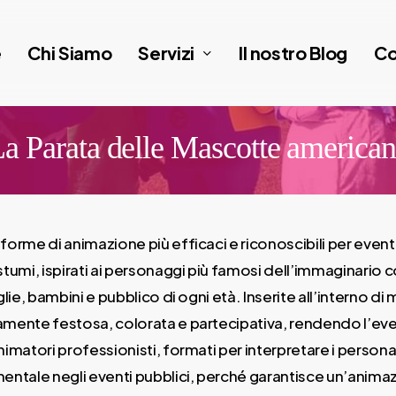
Servizi
e
Chi Siamo
Il nostro Blog
Co
a Parata delle Mascotte america
e di animazione più efficaci e riconoscibili per eventi pu
tumi, ispirati ai personaggi più famosi dell’immaginario co
glie, bambini e pubblico di ogni età. Inserite all’interno 
ente festosa, colorata e partecipativa, rendendo l’even
matori professionisti, formati per interpretare i person
ntale negli eventi pubblici, perché garantisce un’anima