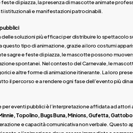
e feste di piazza, la presenza di mascotte animate profe
istituzionali e manifestazioni patrocinabili.
pubblici
 delle soluzioni più efficaci per distribuire lo spettacolo s
esto tipo di animazione, grazie ai loro costumi apparisce
ante sagre e feste di piazza, le mascotte possono muovers
regazione spontanei. Nel contesto del Carnevale, le masc
egorici e altre forme di animazione itinerante. La loro pres
utto il percorso e a rendere ogni fase dell’evento più din
r eventi pubblici è l’interpretazione affidata ad attori an
Minnie, Topolino, Bugs Buna, Minions, Gufetta, Gattoboy,
razione e capacità comunicativa non verbale. Questo ap