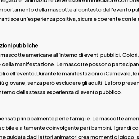
variegato e l’animazione deve essere immediata e comprens
 comportamento della mascotte al contesto dell’evento pub
rantisce un’esperienza positiva, sicura e coerente con le
zioni pubbliche
le mascotte americane all’interno di eventi pubblici. Col
 della manifestazione. Le mascotte possono partecipare a
boli dell’evento.Durante le manifestazioni di Carnevale, 
giovane, senza però escludere gli adulti. La loro presenz
’interno della stessa esperienza di evento pubblico.
ci pensati principalmente per le famiglie. Le mascotte a
bile e altamente coinvolgente per i bambini. I grandi cos
e guidata dagli attori animatori crea momenti di gioco, s