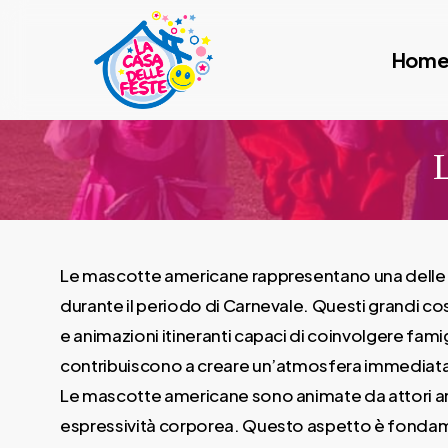
Skip
to
Hom
main
content
L
Le mascotte americane rappresentano una delle form
durante il periodo di Carnevale. Questi grandi cos
e animazioni itineranti capaci di coinvolgere fami
contribuiscono a creare un’atmosfera immediatam
Le mascotte americane sono animate da attori ani
espressività corporea. Questo aspetto è fondame