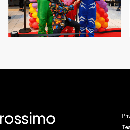
pubblici-
carnevale-
feste-
di-
piazza
rossimo
Pri
Tes