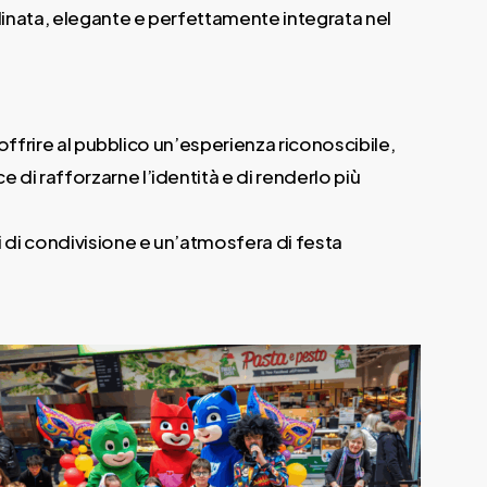
rdinata, elegante e perfettamente integrata nel
offrire al pubblico un’esperienza riconoscibile,
di rafforzarne l’identità e di renderlo più
i di condivisione e un’atmosfera di festa
mascotte-
americane-
animate-
eventi-