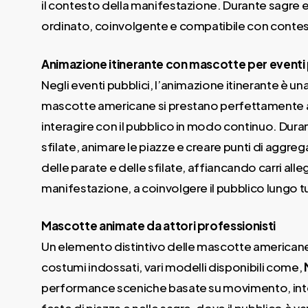
il contesto della manifestazione. Durante sagre 
ordinato, coinvolgente e compatibile con contesti 
Animazione itinerante con mascotte per eventi 
Negli eventi pubblici, l’animazione itinerante è una
mascotte americane si prestano perfettamente a qu
interagire con il pubblico in modo continuo. Dur
sfilate, animare le piazze e creare punti di agg
delle parate e delle sfilate, affiancando carri all
manifestazione, a coinvolgere il pubblico lungo t
Mascotte animate da attori professionisti
Un elemento distintivo delle mascotte americane pe
costumi indossati, vari modelli disponibili come,
performance sceniche basate su movimento, inte