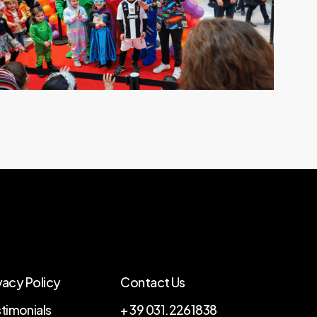
bambini-
feste-
di-
piazza-
disney
vacy Policy
Contact Us
timonials
+ 39 031.2261838