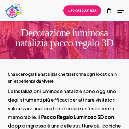
Skip
Men
+39 031 2261838
to
Close
main
Menu
content
Decorazione luminosa
natalizia pacco regalo 3D
Una scenografia natalizia che trasforma ogni location in
un’esperienza da vivere
Le installazioni luminose natalizie sono oggi uno
degli strumenti più efficaci per attirare visitatori,
valorizzare una location e creare un’esperienza
memorabile. Il
Pacco Regalo Luminoso 3D con
doppio ingresso
è una delle strutture più iconiche