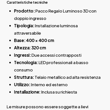
Caratteristiche tecniche
Prodotto:
Pacco Regalo Luminoso 3D con
doppio ingresso
Tipologia:
Installazione luminosa
attraversabile
Base:
400 × 400 cm
Altezza:
320 cm
Ingressi:
Due accessi contrapposti
Tecnologia:
LED professionali a basso
consumo
Struttura:
Telaio metallico ad alta resistenza
Utilizzo:
Interno ed esterno
Installazione:
Inclusa su richiesta
Le misure possono essere soggette a lievi