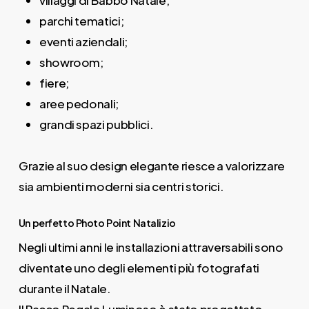
villaggi di Babbo Natale;
parchi tematici;
eventi aziendali;
showroom;
fiere;
aree pedonali;
grandi spazi pubblici.
Grazie al suo design elegante riesce a valorizzare
sia ambienti moderni sia centri storici.
Un perfetto Photo Point Natalizio
Negli ultimi anni le installazioni attraversabili sono
diventate uno degli elementi più fotografati
durante il Natale.
Il Pacco Regalo Luminoso è stato progettato