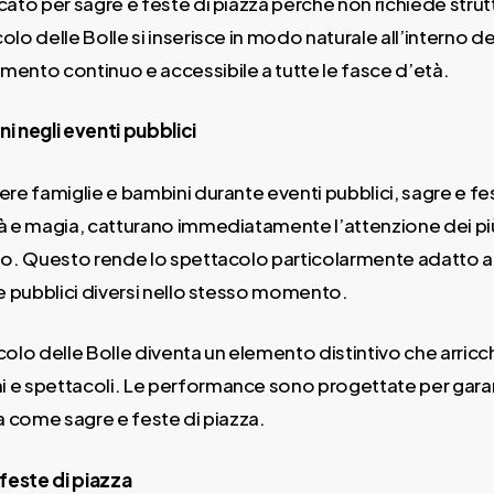
to per sagre e feste di piazza perché non richiede struttu
olo delle Bolle si inserisce in modo naturale all’interno d
ento continuo e accessibile a tutte le fasce d’età.
i negli eventi pubblici
ere famiglie e bambini durante eventi pubblici, sagre e 
ità e magia, catturano immediatamente l’attenzione dei pi
lto. Questo rende lo spettacolo particolarmente adatto
ere pubblici diversi nello stesso momento.
tacolo delle Bolle diventa un elemento distintivo che arri
e spettacoli. Le performance sono progettate per garanti
a come sagre e feste di piazza.
 feste di piazza