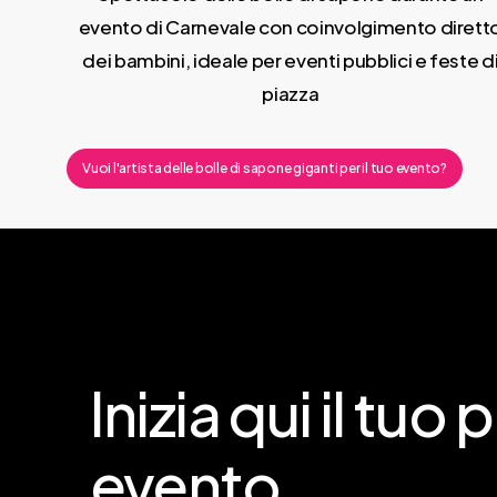
evento di Carnevale con coinvolgimento dirett
dei bambini, ideale per eventi pubblici e feste d
piazza
Vuoi l'artista delle bolle di sapone giganti per il tuo evento?
Inizia
qui
il
tuo
p
evento