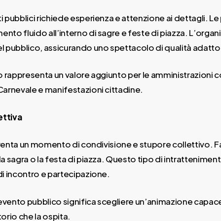
 pubblici richiede esperienza e attenzione ai dettagli. L
ento fluido all’interno di sagre e feste di piazza. L’organ
del pubblico, assicurando uno spettacolo di qualità adatto
o rappresenta un valore aggiunto per le amministrazioni co
Carnevale e manifestazioni cittadine.
ettiva
iventa un momento di condivisione e stupore collettivo. Fa
 sagra o la festa di piazza. Questo tipo di intratteniment
di incontro e partecipazione.
un evento pubblico significa scegliere un’animazione capace
torio che la ospita.