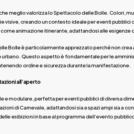
 che meglio valorizza lo Spettacolo delle Bolle. Colori, 
e visive, creando un contesto ideale per eventi pubblici 
ome animazione itinerante, adattandosi alle esigenze org
 delle Bolle è particolarmente apprezzato perché non cre
io urbano. Questo aspetto è fondamentale per le amminist
antenendo ordine e sicurezza durante la manifestazione.
tazioni all’aperto
le e modulare, perfetta per eventi pubblici di diversa dime
azioni di Carnevale, adattandosi sia a spazi ampi sia a cont
 delle esibizioni in base al programma dell’evento pubblico