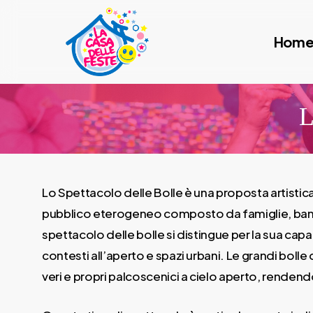
Skip
to
Hom
main
content
L
Lo Spettacolo delle Bolle è una proposta artistica
pubblico eterogeneo composto da famiglie, bambini
spettacolo delle bolle si distingue per la sua c
contesti all’aperto e spazi urbani. Le grandi bolle 
veri e propri palcoscenici a cielo aperto, rende