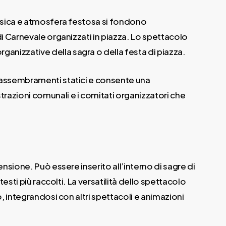
musica e atmosfera festosa si fondono
di Carnevale organizzati in piazza. Lo spettacolo
anizzative della sagra o della festa di piazza.
a assembramenti statici e consente una
razioni comunali e i comitati organizzatori che
nsione. Può essere inserito all’interno di sagre di
esti più raccolti. La versatilità dello spettacolo
, integrandosi con altri spettacoli e animazioni