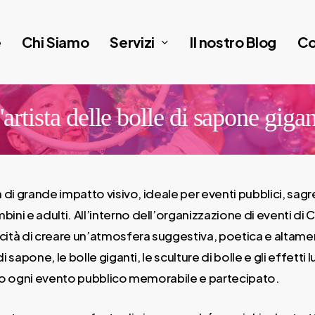
Servizi
e
Chi Siamo
Il nostro Blog
Co
'artista delle bolle di sapone gigan
 di grande impatto visivo, ideale per eventi pubblici, sagr
 e adulti. All’interno dell’organizzazione di eventi di 
apacità di creare un’atmosfera suggestiva, poetica e alta
di sapone, le bolle giganti, le sculture di bolle e gli effet
ndo ogni evento pubblico memorabile e partecipato.