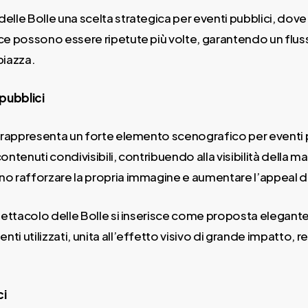
lle Bolle una scelta strategica per eventi pubblici, dov
ce possono essere ripetute più volte, garantendo un flus
piazza.
pubblici
le rappresenta un forte elemento scenografico per eventi pu
 contenuti condivisibili, contribuendo alla visibilità del
ano rafforzare la propria immagine e aumentare l’appeal d
Spettacolo delle Bolle si inserisce come proposta elegante 
nti utilizzati, unita all’effetto visivo di grande impatto
ci