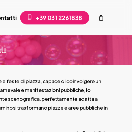
ntatti
+
3
9
0
3
1
2
2
6
1
8
3
8
ti
e e feste di piazza, capace di coinvolgere un
Carnevale e manifestazioni pubbliche, lo
mente scenografica, perfettamente adatta a
ti luminosi trasformano piazze e aree pubbliche in