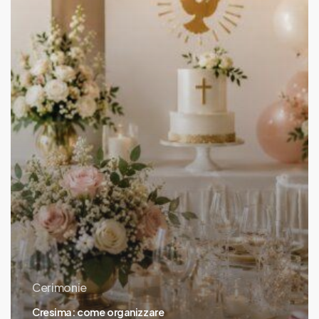
minimi
dettagli
Cerimonie
Cresima: come organizzare