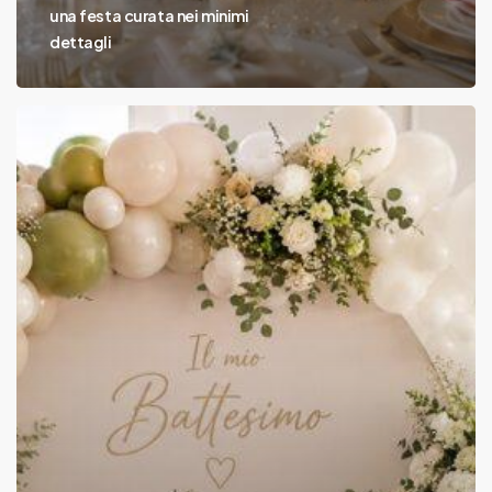
una festa curata nei minimi
dettagli
Allestimenti
Battesimo
con
palloncini
e
fiori:
idee
eleganti
e
moderne