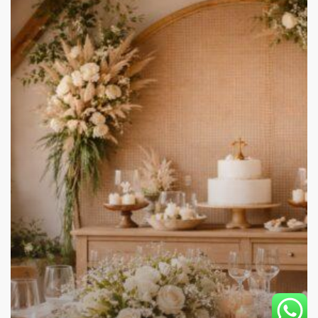
come
organizzare
una
festa
raffinata
senza
stress