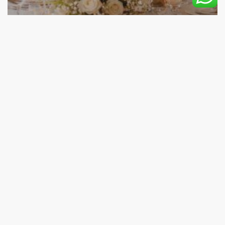
Cerimonie
Battesimo: come organizzare una festa raffinata
senza stress
Animazione
Prima
Comunione:
come
coinvolgere
bambini