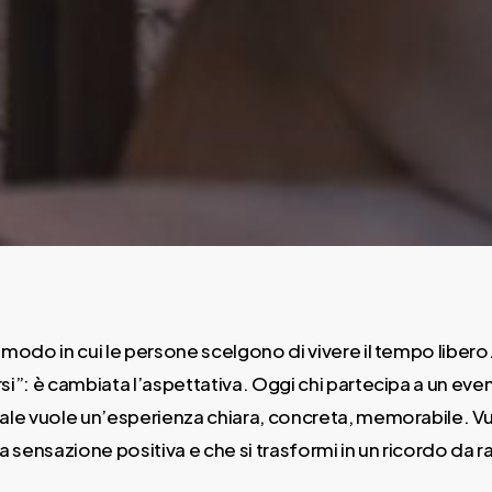
il modo in cui le persone scelgono di vivere il tempo liber
rsi”: è cambiata l’aspettativa. Oggi chi partecipa a un eve
ale vuole un’esperienza chiara, concreta, memorabile. Vu
a sensazione positiva e che si trasformi in un ricordo da 