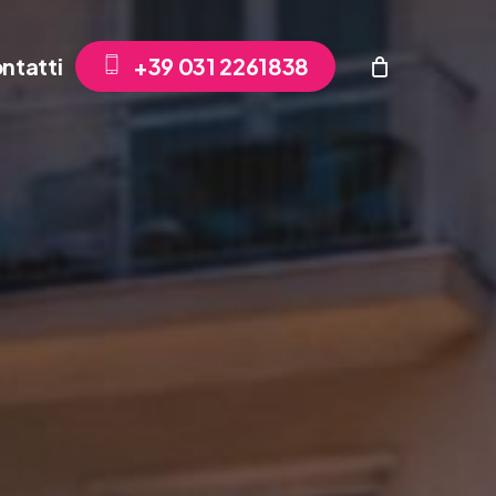
ntatti
+
3
9
0
3
1
2
2
6
1
8
3
8