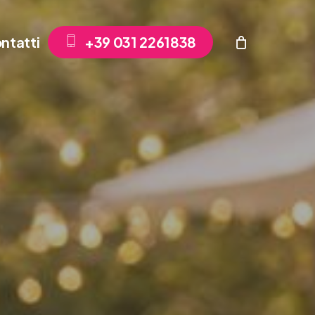
ntatti
+
3
9
0
3
1
2
2
6
1
8
3
8