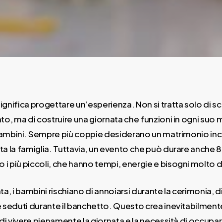
gnifica progettare un’esperienza. Non si tratta solo di sc
o, ma di costruire una giornata che funzioni in ogni suo 
 bambini. Sempre più coppie desiderano un matrimonio incl
a la famiglia. Tuttavia, un evento che può durare anche 8
i più piccoli, che hanno tempi, energie e bisogni molto div
a, i bambini rischiano di annoiarsi durante la cerimonia, d
re seduti durante il banchetto. Questo crea inevitabilmente
o di vivere pienamente la giornata e la necessità di occupar