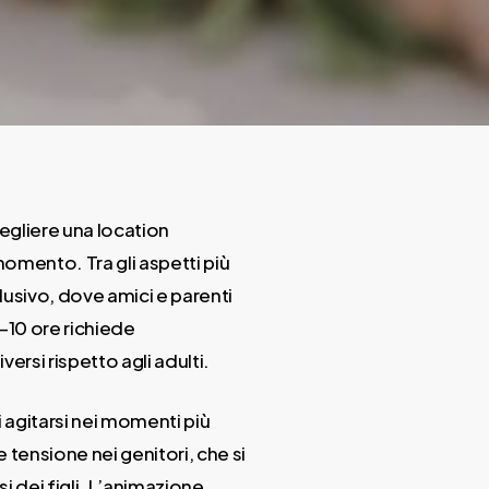
egliere una location
momento. Tra gli aspetti più
usivo, dove amici e parenti
–10 ore richiede
ersi rispetto agli adulti.
i agitarsi nei momenti più
 tensione nei genitori, che si
si dei figli. L’animazione