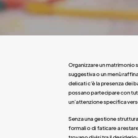
Organizzare un matrimonio si
suggestiva o un menù raffinat
delicati c’è la presenza dei
possano partecipare con tutt
un’attenzione specifica verso 
Senza una gestione strutturat
formali o di faticare a resta
trovano divisi tra il desideri