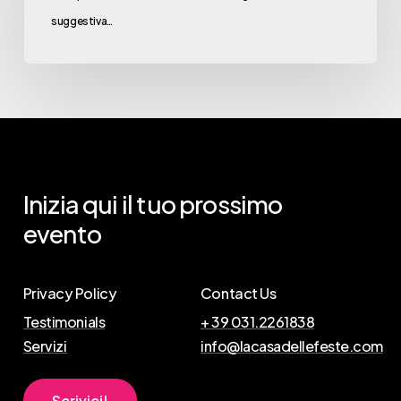
suggestiva…
Inizia
qui
il
tuo
prossimo
evento
Privacy Policy
Contact Us
Testimonials
+ 39 031.2261838
Servizi
info@lacasadellefeste.com
S
c
r
i
v
i
c
i
!