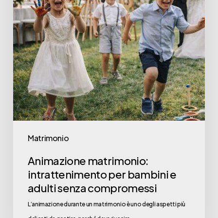
e
adulti
senza
compromessi
Matrimonio
Animazione matrimonio:
intrattenimento per bambini e
adulti senza compromessi
L’animazione durante un matrimonio è uno degli aspetti più