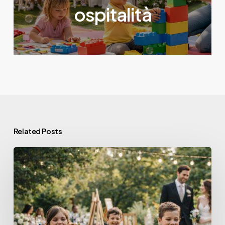
ospitalità
Related Posts
Animazione
matrimonio:
intrattenimento
per
bambini